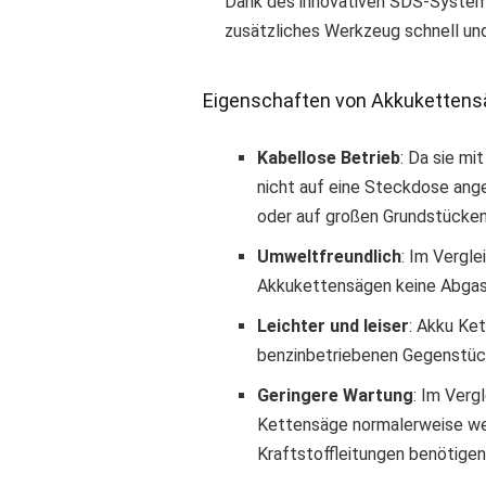
Dank des innovativen SDS-System
zusätzliches Werkzeug schnell un
Eigenschaften von Akkuketten
Kabellose Betrieb
: Da sie m
nicht auf eine Steckdose ang
oder auf großen Grundstücken 
Umweltfreundlich
: Im Vergl
Akkukettensägen keine Abgase
Leichter und leiser
: Akku Ket
benzinbetriebenen Gegenstück
Geringere Wartung
: Im Verg
Kettensäge normalerweise weni
Kraftstoffleitungen benötigen