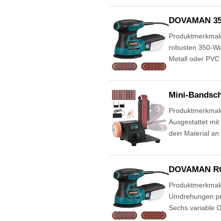
DOVAMAN 350W
Produktmerkmale
robusten 350-Wat
Metall oder PVC
Mini-Bandschl
Produktmerkmale 
Ausgestattet mit
dein Material an
DOVAMAN ROS
Produktmerkmale
Umdrehungen pro M
Sechs variable G