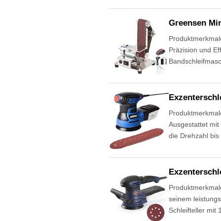
Greensen Min
Produktmerkmale 
Präzision und Ef
Bandschleifmasc
Exzentersch
Produktmerkmale 
Ausgestattet mit
die Drehzahl bi
Exzentersch
Produktmerkmale
seinem leistung
Schleifteller mi