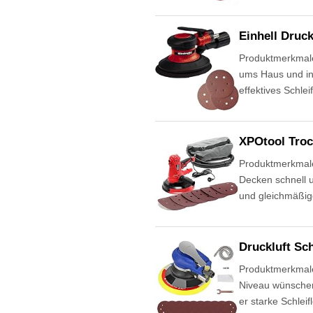
Einhell Druc
Produktmerkmale 
ums Haus und in 
effektives Schle
XPOtool Troc
Produktmerkmale 
Decken schnell u
und gleichmäßig
Druckluft Sch
Produktmerkmale D
Niveau wünschen.
er starke Schlei