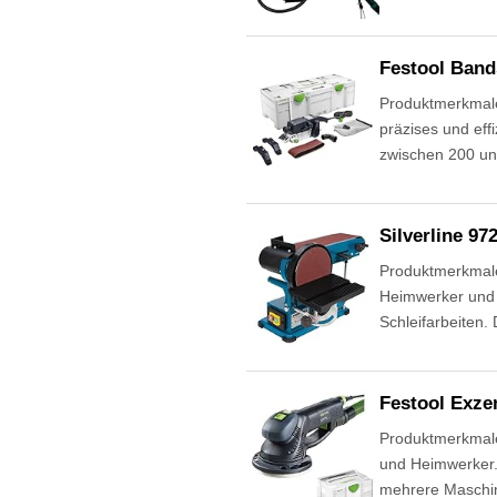
Festool Band
Produktmerkmale 
präzises und eff
zwischen 200 un
Silverline 97
Produktmerkmale 
Heimwerker und P
Schleifarbeiten.
Festool Exze
Produktmerkmale
und Heimwerker. 
mehrere Maschin