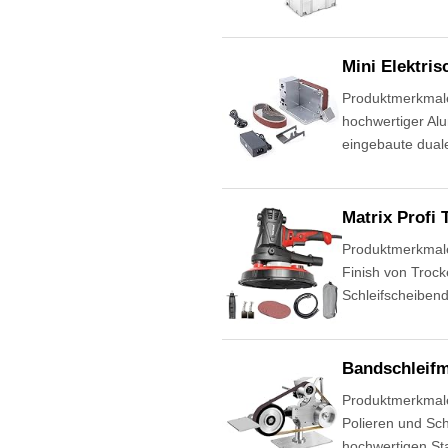
Mini Elektris
Produktmerkmale 
hochwertiger Alu
eingebaute duale
Matrix Profi
Produktmerkmale 
Finish von Troc
Schleifscheiben
Bandschleifm
Produktmerkmale 
Polieren und Sc
hochwertigen Sta