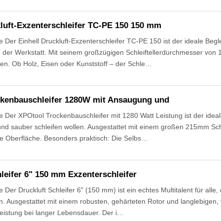
kluft-Exzenterschleifer TC-PE 150 150 mm
Der Einhell Druckluft-Exzenterschleifer TC-PE 150 ist der ideale Beglei
der Werkstatt. Mit seinem großzügigen Schleiftellerdurchmesser von 
ifen. Ob Holz, Eisen oder Kunststoff – der Schle…
kenbauschleifer 1280W mit Ansaugung und
Der XPOtool Trockenbauschleifer mit 1280 Watt Leistung ist der ideal
nd sauber schleifen wollen. Ausgestattet mit einem großen 215mm Schleif
e Oberfläche. Besonders praktisch: Die Selbs…
leifer 6" 150 mm Exzenterschleifer
er Druckluft Schleifer 6" (150 mm) ist ein echtes Multitalent für alle, 
 Ausgestattet mit einem robusten, gehärteten Rotor und langlebigen, v
fleistung bei langer Lebensdauer. Der i…