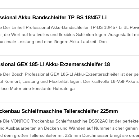
essional Akku-Bandschleifer TP-BS 18/457 Li
 Der Einhell Professional Akku-Bandschleifer TP-BS 18/457 Li BL Powe
e, die Wert auf kraftvolles und flexibles Schleifen legen. Ausgestattet
 maximale Leistung und eine längere Akku-Laufzeit. Dan…
sional GEX 185-LI Akku-Exzenterschleifer 18
Der Bosch Professional GEX 185-LI Akku-Exzenterschleifer ist der perfe
f Komfort, Leistung und Flexibilität legen. Der kraftvolle 18-Volt-Akku 
lelose Motor eine konstante Hubrate ga…
kenbau Schleifmaschine Tellerschleifer 225mm
 Die VONROC Trockenbau Schleifmaschine DS502AC ist der perfekte Hel
nd Ausbauarbeiten an Decken und Wänden auf Nummer sicher gehen mö
 dem großen Tellerschleifer mit 225 mm Durchmesser bringt sie orde