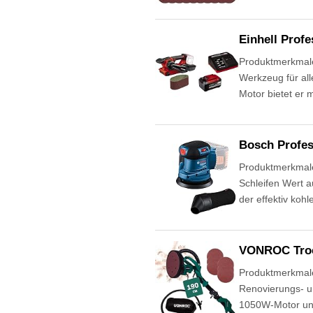
Einhell Prof
Produktmerkmale
Werkzeug für all
Motor bietet er
Bosch Profes
Produktmerkmale 
Schleifen Wert au
der effektiv koh
VONROC Troc
Produktmerkmale
Renovierungs- u
1050W-Motor und