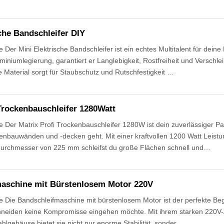
che Bandschleifer DIY
Der Mini Elektrische Bandschleifer ist ein echtes Multitalent für deine 
miniumlegierung, garantiert er Langlebigkeit, Rostfreiheit und Verschle
 Material sorgt für Staubschutz und Rutschfestigkeit …
 Trockenbauschleifer 1280Watt
Der Matrix Profi Trockenbauschleifer 1280W ist dein zuverlässiger Pa
kenbauwänden und -decken geht. Mit einer kraftvollen 1200 Watt Leis
durchmesser von 225 mm schleifst du große Flächen schnell und…
aschine mit Bürstenlosem Motor 220V
Die Bandschleifmaschine mit bürstenlosem Motor ist der perfekte Begle
hneiden keine Kompromisse eingehen möchte. Mit ihrem starken 220V-
hlgehäuse bietet sie nicht nur enorme Stabilität, sonder…