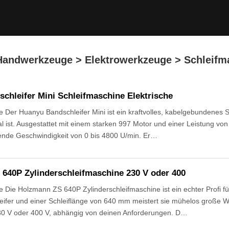
 Handwerkzeuge > Elektrowerkzeuge > Schleifm
chleifer Mini Schleifmaschine Elektrische
Der Huanyu Bandschleifer Mini ist ein kraftvolles, kabelgebundenes 
al ist. Ausgestattet mit einem starken 997 Motor und einer Leistung von
ende Geschwindigkeit von 0 bis 4800 U/min. Er…
640P Zylinderschleifmaschine 230 V oder 400
Die Holzmann ZS 640P Zylinderschleifmaschine ist ein echter Profi für
eifer und einer Schleiflänge von 640 mm meistert sie mühelos große W
30 V oder 400 V, abhängig von deinen Anforderungen. D…