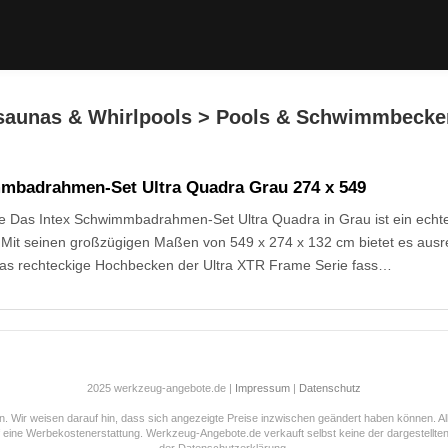
nsaunas & Whirlpools > Pools & Schwimmbecke
mbadrahmen-Set Ultra Quadra Grau 274 x 549
 Das Intex Schwimmbadrahmen-Set Ultra Quadra in Grau ist ein echte
Mit seinen großzügigen Maßen von 549 x 274 x 132 cm bietet es ausre
as rechteckige Hochbecken der Ultra XTR Frame Serie fass…
2025 werkzeug-angebote.de |
Impressum
|
Datenschutz
ten. Wir weisen darauf hin, dass sich angezeigte Preise inzwischen geändert haben können.
ne Werbekostenerstattung. Werkzeug-Angebote.de verkauft selbst keine der dargestellten 