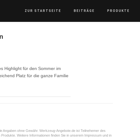
ZUR STARTSEITE
BEITRÄGE
PRODUKTE
n
s Highlight für den Sommer im
ichend Platz für die ganze Familie
 Alle Angaben ohne Gewähr. Werkzeug-Angebote.de ist Teilnehemer des
Produkte. Weitere Informationen finden Sie in unserem Impressum und in