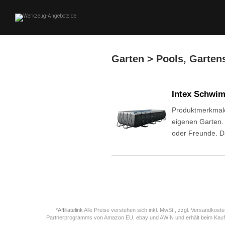
Garten > Pools, Garte
Intex Schwim
Produktmerkmale
eigenen Garten. 
oder Freunde. D
*
Affiliatelink
Alle Preise verstehen sich inkl. MwSt., zzgl. Versandkos
Partnerprogramms von Amazon EU, ebay und AWIN und erhält beim Kauf ei