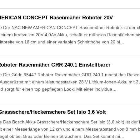
ERICAN CONCEPT Rasenmäher Roboter 20V
e Der NAC NEW AMERICAN CONCEPT Rasenmäher Roboter ist der cleve
einem kraftvollen 20V 4,0Ah Akku, schafft er mühelos Rasenflächen bi
ttbreite von 18 cm und einer variablen Schnitthöhe von 20 bi…
oboter Rasenmäher GRR 240.1 Einstellbarer
e Der Güde 95447 Roboter Rasenmäher GRR 240.1 macht das Rasenm
 Ausgerüstet mit einem leistungsstarken 28 V Lithium-Ionen-Akku mit 3 
 sorgt für einen top gepflegten Look. Mit einer individue…
rassschere/Heckenschere Set Isio 3,6 Volt
Das Bosch Akku-Grasschere/Heckenschere Set Isio (3,6 Volt) ist der id
it einer Messerlänge von 12 cm und einem Messerabstand von 8 mm bi
– egal ob bei Gras oder kleinen Sträuchern. Das Set kommt mi…