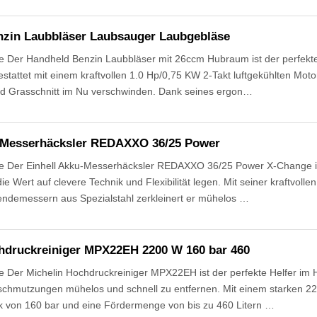
zin Laubbläser Laubsauger Laubgebläse
 Der Handheld Benzin Laubbläser mit 26ccm Hubraum ist der perfekte 
tattet mit einem kraftvollen 1.0 Hp/0,75 KW 2-Takt luftgekühlten Motor
nd Grasschnitt im Nu verschwinden. Dank seines ergon…
u-Messerhäcksler REDAXXO 36/25 Power
 Der Einhell Akku-Messerhäcksler REDAXXO 36/25 Power X-Change ist 
ie Wert auf clevere Technik und Flexibilität legen. Mit seiner kraftvol
endemessern aus Spezialstahl zerkleinert er mühelos …
hdruckreiniger MPX22EH 2200 W 160 bar 460
 Der Michelin Hochdruckreiniger MPX22EH ist der perfekte Helfer im 
chmutzungen mühelos und schnell zu entfernen. Mit einem starken 2200
 von 160 bar und eine Fördermenge von bis zu 460 Litern …