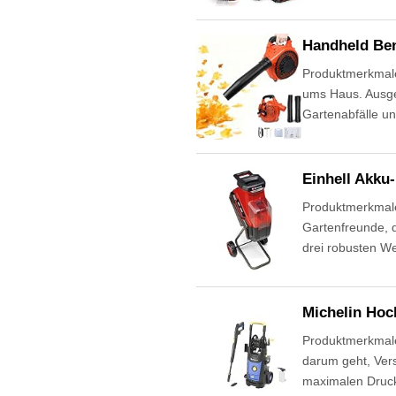
Handheld Ben
Produktmerkmale
ums Haus. Ausges
Gartenabfälle u
Einhell Akk
Produktmerkmale
Gartenfreunde, d
drei robusten W
Michelin Hoc
Produktmerkmale
darum geht, Vers
maximalen Druck