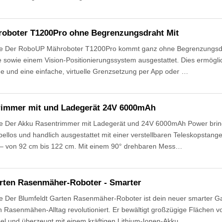
oboter T1200Pro ohne Begrenzungsdraht Mit
e Der RoboUP Mähroboter T1200Pro kommt ganz ohne Begrenzungsdrah
sowie einem Vision-Positionierungssystem ausgestattet. Dies ermöglich
e und eine einfache, virtuelle Grenzsetzung per App oder …
rimmer mit und Ladegerät 24V 6000mAh
 Der Akku Rasentrimmer mit Ladegerät und 24V 6000mAh Power brin
bellos und handlich ausgestattet mit einer verstellbaren Teleskopstange
– von 92 cm bis 122 cm. Mit einem 90° drehbaren Mess…
rten Rasenmäher-Roboter - Smarter
Der Blumfeldt Garten Rasenmäher-Roboter ist dein neuer smarter Garte
 Rasenmähen-Alltag revolutioniert. Er bewältigt großzügige Flächen 
l und überzeugt mit einem kräftigen Lithium-Ionen-Akku,…