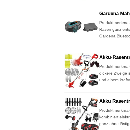
Gardena Mäh
Produktmerkmale
Rasen ganz ents
Gardena Bluetoo
Akku-Rasentr
Produktmerkmale
dickere Zweige s
und einem kraftv
Akku Rasentr
Produktmerkmale
kombiniert elek
ganz ohne lästig