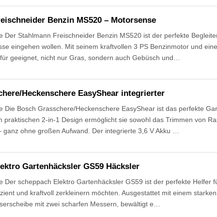
eischneider Benzin MS520 – Motorsense
Der Stahlmann Freischneider Benzin MS520 ist der perfekte Begleiter f
se eingehen wollen. Mit seinem kraftvollen 3 PS Benzinmotor und ein
für geeignet, nicht nur Gras, sondern auch Gebüsch und…
here/Heckenschere EasyShear integrierter
 Die Bosch Grasschere/Heckenschere EasyShear ist das perfekte Garte
em praktischen 2-in-1 Design ermöglicht sie sowohl das Trimmen von 
– ganz ohne großen Aufwand. Der integrierte 3,6 V Akku …
ektro Gartenhäcksler GS59 Häcksler
Der scheppach Elektro Gartenhäcksler GS59 ist der perfekte Helfer für
fizient und kraftvoll zerkleinern möchten. Ausgestattet mit einem stark
rscheibe mit zwei scharfen Messern, bewältigt e…