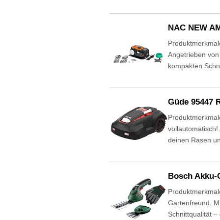
NAC NEW AM
Produktmerkmal
Angetrieben von 
kompakten Schni
Güde 95447 R
Produktmerkmal
vollautomatisch!
deinen Rasen und
Bosch Akku-G
Produktmerkmale 
Gartenfreund. M
Schnittqualität 