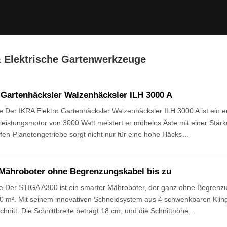
 Elektrische Gartenwerkzeuge
 Gartenhäcksler Walzenhäcksler ILH 3000 A
Der IKRA Elektro Gartenhäcksler Walzenhäcksler ILH 3000 A ist ein ec
leistungsmotor von 3000 Watt meistert er mühelos Äste mit einer Stär
ufen-Planetengetriebe sorgt nicht nur für eine hohe Häcks…
Mähroboter ohne Begrenzungskabel bis zu
 Der STIGA A300 ist ein smarter Mähroboter, der ganz ohne Begrenzu
0 m². Mit seinem innovativen Schneidsystem aus 4 schwenkbaren Kling
hnitt. Die Schnittbreite beträgt 18 cm, und die Schnitthöhe…