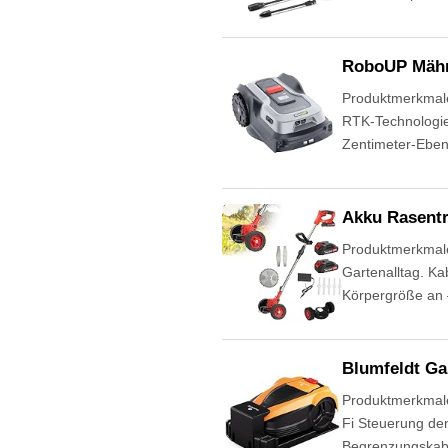
RoboUP Mähr
Produktmerkmal
RTK-Technologie 
Zentimeter-Eben
Akku Rasent
Produktmerkmale
Gartenalltag. Ka
Körpergröße an 
Blumfeldt Ga
Produktmerkmale 
Fi Steuerung den
Begrenzungskabe