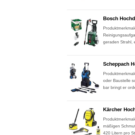
Bosch Hochdr
Produktmerkmale 
Reinigungsaufga
geraden Strahl,
Scheppach Ho
Produktmerkmale
oder Baustelle 
bar bringt er or
Kärcher Hoch
Produktmerkmale 
mäßigen Schmutz
420 Litern pro S