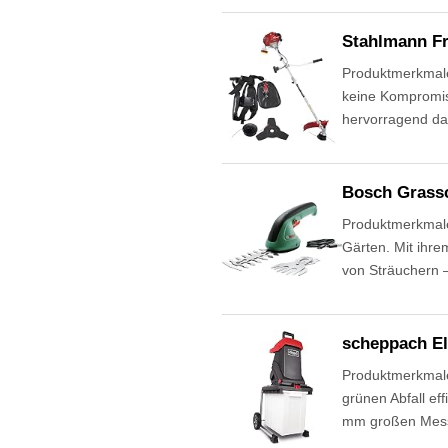
Stahlmann Fr
Produktmerkmale 
keine Kompromis
hervorragend da
Bosch Grassc
Produktmerkmale
Gärten. Mit ihr
von Sträuchern 
scheppach El
Produktmerkmale 
grünen Abfall ef
mm großen Messe