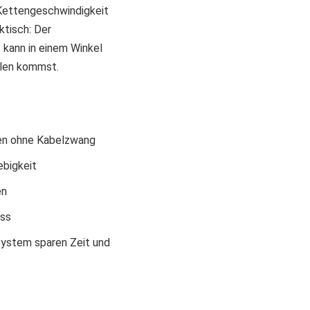
 Kettengeschwindigkeit
ktisch: Der
 kann in einem Winkel
llen kommst.
ten ohne Kabelzwang
ebigkeit
en
oss
ystem sparen Zeit und