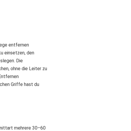
Wege entfernen
ku einsetzen, den
slegen. Die
hen, ohne die Leiter zu
Entfernen
chen Griffe hast du
hnittart mehrere 30–60