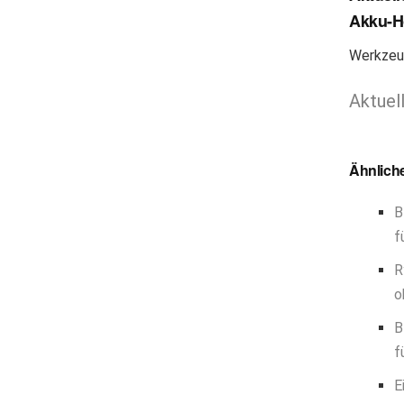
Akku-Ho
Werkzeug
Aktuel
Ähnlich
B
f
R
o
B
f
E