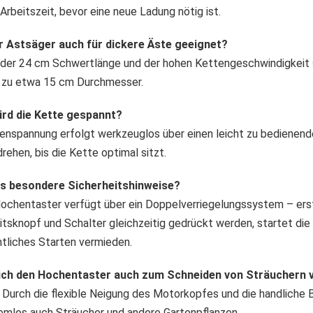
Arbeitszeit, bevor eine neue Ladung nötig ist.
er Astsäger auch für dickere Äste geeignet?
 der 24 cm Schwertlänge und der hohen Kettengeschwindigkeit 
 zu etwa 15 cm Durchmesser.
ird die Kette gespannt?
enspannung erfolgt werkzeuglos über einen leicht zu bedienen
drehen, bis die Kette optimal sitzt.
 es besondere Sicherheitshinweise?
Hochentaster verfügt über ein Doppelverriegelungssystem – er
itsknopf und Schalter gleichzeitig gedrückt werden, startet die
tliches Starten vermieden.
 ich den Hochentaster auch zum Schneiden von Sträuchern
 Durch die flexible Neigung des Motorkopfes und die handliche
emlos auch Sträucher und andere Gartenpflanzen.