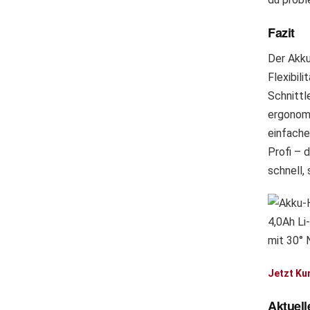
Fazit
Der Akku
Flexibil
Schnittl
ergonom
einfache
Profi – 
schnell,
Jetzt Ku
Aktuell