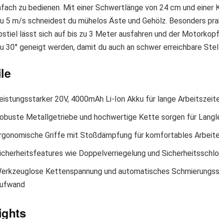
nfach zu bedienen. Mit einer Schwertlänge von 24 cm und einer
zu 5 m/s schneidest du mühelos Äste und Gehölz. Besonders pra
stiel lässt sich auf bis zu 3 Meter ausfahren und der Motorkopf
zu 30° geneigt werden, damit du auch an schwer erreichbare Ste
ile
eistungsstarker 20V, 4000mAh Li-Ion Akku für lange Arbeitszei
obuste Metallgetriebe und hochwertige Kette sorgen für Langl
rgonomische Griffe mit Stoßdämpfung für komfortables Arbeit
icherheitsfeatures wie Doppelverriegelung und Sicherheitsschl
erkzeuglose Kettenspannung und automatisches Schmierungss
ufwand
ights