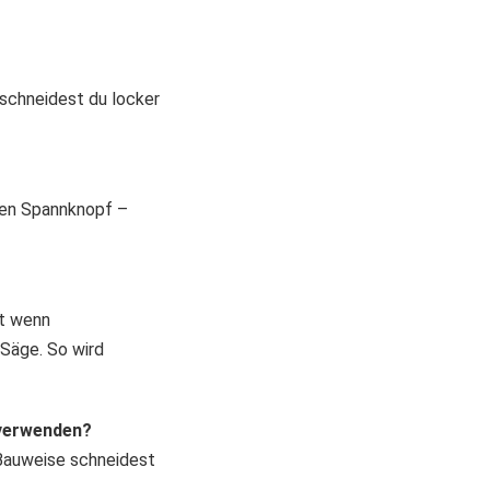
schneidest du locker
den Spannknopf –
st wenn
 Säge. So wird
 verwenden?
 Bauweise schneidest