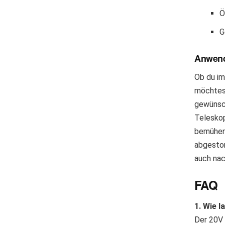
Ö
G
Anwen
Ob du im
möchtest
gewünsch
Teleskop
bemühen
abgestor
auch nac
FAQ
1. Wie 
Der 20V 