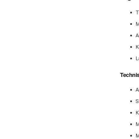
T
M
A
K
L
Techni
A
S
K
M
M