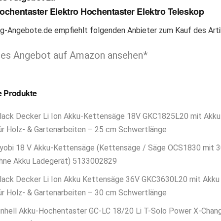
chentaster Elektro Hochentaster Elektro Teleskop
-Angebote.de empfiehlt folgenden Anbieter zum Kauf des Arti
les Angebot auf Amazon ansehen*
e Produkte
lack Decker Li Ion Akku-Kettensäge 18V GKC1825L20 mit Akku 
ür Holz- & Gartenarbeiten – 25 cm Schwertlänge
yobi 18 V Akku-Kettensäge (Kettensäge / Säge OCS1830 mit 
hne Akku Ladegerät) 5133002829
lack Decker Li Ion Akku Kettensäge 36V GKC3630L20 mit Akku 
ür Holz- & Gartenarbeiten – 30 cm Schwertlänge
inhell Akku-Hochentaster GC-LC 18/20 Li T-Solo Power X-Chang