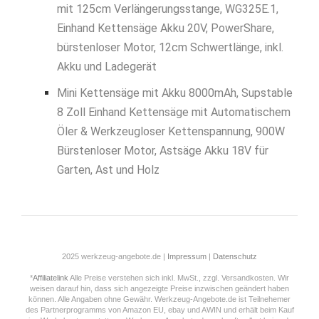
mit 125cm Verlängerungsstange, WG325E.1,
Einhand Kettensäge Akku 20V, PowerShare,
bürstenloser Motor, 12cm Schwertlänge, inkl.
Akku und Ladegerät
Mini Kettensäge mit Akku 8000mAh, Supstable
8 Zoll Einhand Kettensäge mit Automatischem
Öler & Werkzeugloser Kettenspannung, 900W
Bürstenloser Motor, Astsäge Akku 18V für
Garten, Ast und Holz
2025 werkzeug-angebote.de |
Impressum
|
Datenschutz
*
Affiliatelink
Alle Preise verstehen sich inkl. MwSt., zzgl. Versandkosten. Wir
weisen darauf hin, dass sich angezeigte Preise inzwischen geändert haben
können. Alle Angaben ohne Gewähr. Werkzeug-Angebote.de ist Teilnehemer
des Partnerprogramms von Amazon EU, ebay und AWIN und erhält beim Kauf